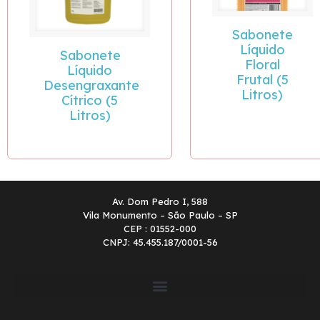
Sabonete
Líquido
Sabonete
Floral
Líquido
Frutal (5
Desengraxante
Litros)
Cítrico (5
Litros)
Av. Dom Pedro I, 588
Vila Monumento – São Paulo – SP
CEP : 01552-000
CNPJ: 45.455.187/0001-56