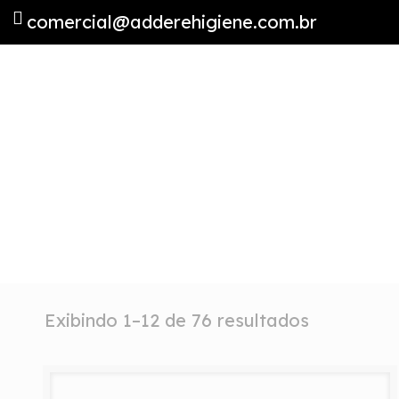
comercial@adderehigiene.com.br
Exibindo 1–12 de 76 resultados