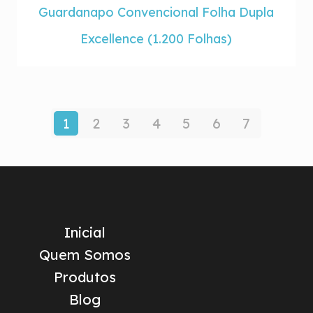
Guardanapo Convencional Folha Dupla
Excellence (1.200 Folhas)
1
2
3
4
5
6
7
Inicial
Quem Somos
Produtos
Blog