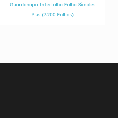
Guardanapo Interfolha Folha Simples
Plus (7.200 Folhas)