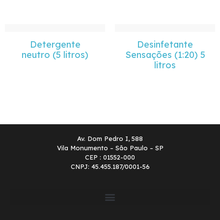
Detergente
Desinfetante
neutro (5 litros)
Sensações (1:20) 5
litros
Av. Dom Pedro I, 588
Vila Monumento – São Paulo – SP
CEP : 01552-000
CNPJ: 45.455.187/0001-56