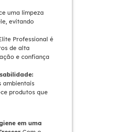
ce uma limpeza
le, evitando
lite Professional é
os de alta
fação e confiança
sabilidade:
 ambientais
ece produtos que
igiene em uma
Frescor
Com o