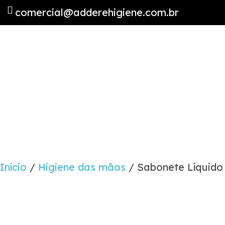
comercial@adderehigiene.com.br
Início
/
Higiene das mãos
/ Sabonete Líquido F