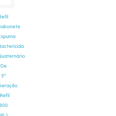
Refil
Sabonete
Espuma
Bactericida
Quaternário
De
5ª
Geração
Refil
800
ML)