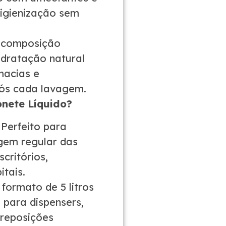
igienização sem
composição
idratação natural
macias e
ós cada lavagem.
onete Líquido?
Perfeito para
gem regular das
critórios,
itais.
formato de 5 litros
 para dispensers,
 reposições