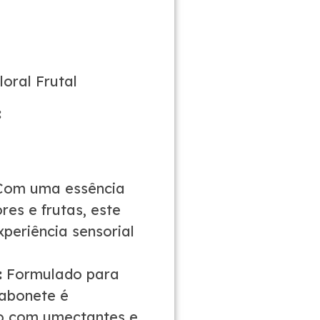
oral Frutal
:
om uma essência
res e frutas, este
xperiência sensorial
:
Formulado para
sabonete é
do com umectantes e