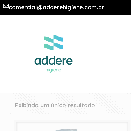
comercial@adderehigiene.com.br
Exibindo um único resultado