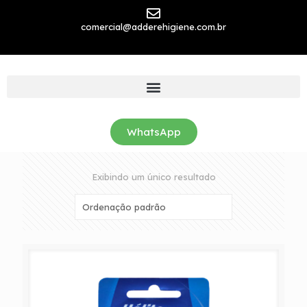
comercial@adderehigiene.com.br
WhatsApp
Exibindo um único resultado