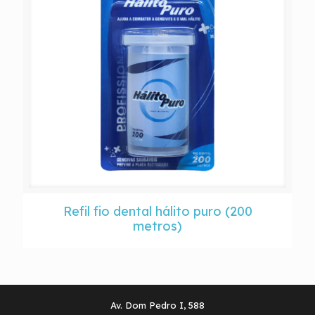
Refil fio dental hálito puro (200
metros)
Av. Dom Pedro I, 588