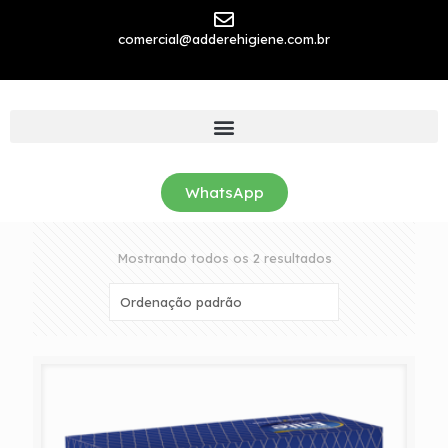
comercial@adderehigiene.com.br
WhatsApp
Mostrando todos os 2 resultados