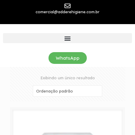
comercial@adderehigiene.com.br
WhatsApp
Exibindo um único resultado