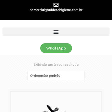
comercial@adderehigiene.com.br
WhatsApp
Exibindo um único resultado