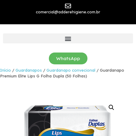
comercial@adderehigiene.com.br
WhatsApp
Início
/
Guardanapos
/
Guardanapo convecional
/ Guardanapo
Premium Elite Lips G Folha Dupla (50 Folhas)