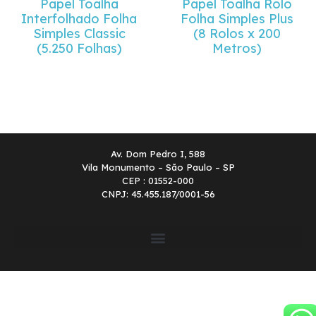
Papel Toalha
Papel Toalha Rolo
Interfolhado Folha
Folha Simples Plus
Simples Classic
(8 Rolos x 200
(5.250 Folhas)
Metros)
Av. Dom Pedro I, 588
Vila Monumento – São Paulo – SP
CEP : 01552-000
CNPJ: 45.455.187/0001-56