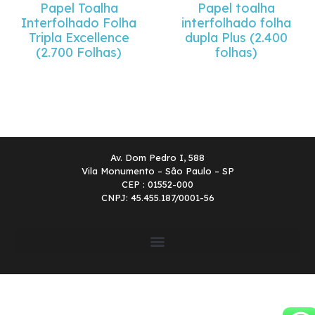
Papel Toalha
Papel toalha
Interfolhado Folha
interfolhado folha
Tripla Excellence
dupla Plus (2.400
(2.700 Folhas)
folhas)
Av. Dom Pedro I, 588
Vila Monumento – São Paulo – SP
CEP : 01552-000
CNPJ: 45.455.187/0001-56