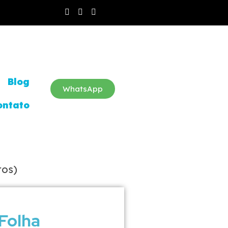
Blog
WhatsApp
ontato
ros)
 Folha