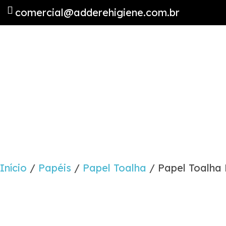
comercial@adderehigiene.com.br
Início
/
Papéis
/
Papel Toalha
/ Papel Toalha 