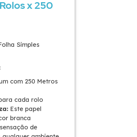
 Rolos x 250
Folha Simples
:
 um com 250 Metros
para cada rolo
za:
Este papel
cor branca
 sensação de
ra qualquer ambiente