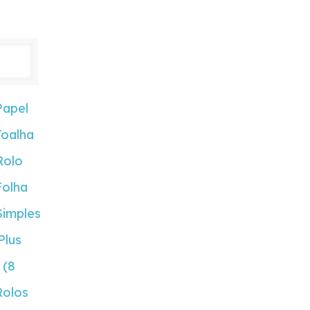
Papel
Toalha
Rolo
Folha
Simples
Plus
(8
Rolos