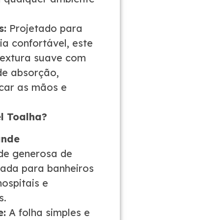
s:
Projetado para
a confortável, este
textura suave com
de absorção,
ecar as mãos e
el Toalha?
ande
de generosa de
ada para banheiros
hospitais e
s.
e:
A folha simples e