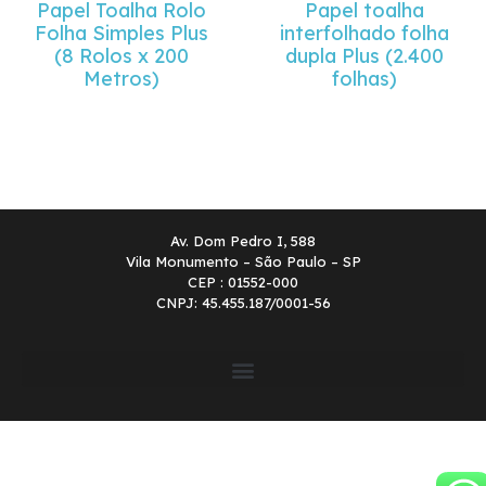
Papel Toalha Rolo
Papel toalha
Folha Simples Plus
interfolhado folha
(8 Rolos x 200
dupla Plus (2.400
Metros)
folhas)
Av. Dom Pedro I, 588
Vila Monumento – São Paulo – SP
CEP : 01552-000
CNPJ: 45.455.187/0001-56